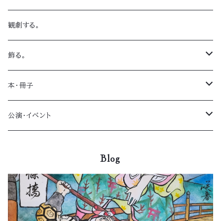
スマホケース
うちわ
観劇のためのスケジュール帳
観劇する。
iPhone７
ロンパース
便箋
飾る。
iPhone６/６S
ワンピース
懐紙
複製原画
本・冊子
iPhone６Plus
トートバック
ケース
過去公演パンフレット
公演・イベント
印鑑ケース
ポーチ
スマホスタンド
床本
イベント
Blog
スマホケース
マウスパッド
素浄瑠璃
湯呑み