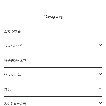
Category
全ての商品
ポストカード
セット
電子書籍・床本
単体
身につける。
色紙
ハンカチ
使う。
Tシャツ
マグカップ
スケジュール帳